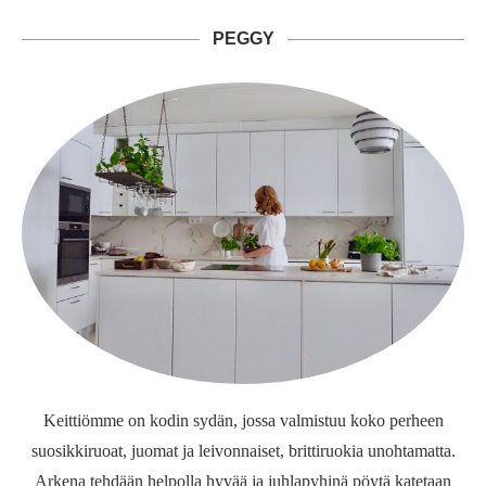
PEGGY
Keittiömme on kodin sydän, jossa valmistuu koko perheen
suosikkiruoat, juomat ja leivonnaiset, brittiruokia unohtamatta.
Arkena tehdään helpolla hyvää ja juhlapyhinä pöytä katetaan