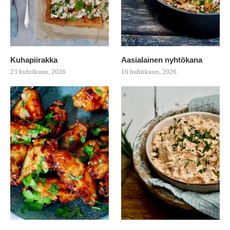
Kuhapiirakka
Aasialainen nyhtökana
23 huhtikuun, 2026
16 huhtikuun, 2026