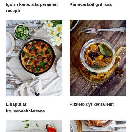
Igorin kana, alkuperäinen
Kanavartaat grillissä
resepti
Lihapullat
Pikkelöidyt kantarellit
kermakastikkeessa