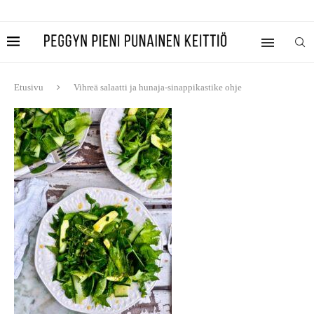
Etusivu
Vihreä salaatti ja hunaja-sinappikastike ohje