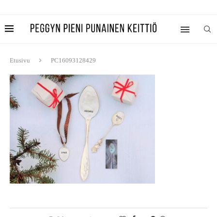
Etusivu
PC16093128429