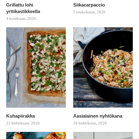
Grillattu lohi
Siikacarpaccio
yrttikastikkeella
5 toukokuun, 2026
4 kesäkuun, 2026
Kuhapiirakka
Aasialainen nyhtökana
23 huhtikuun, 2026
16 huhtikuun, 2026