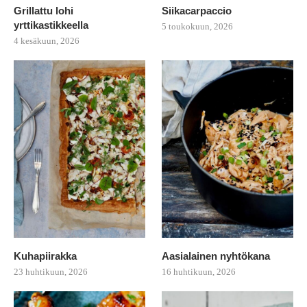
Grillattu lohi
Siikacarpaccio
yrttikastikkeella
5 toukokuun, 2026
4 kesäkuun, 2026
Kuhapiirakka
Aasialainen nyhtökana
23 huhtikuun, 2026
16 huhtikuun, 2026