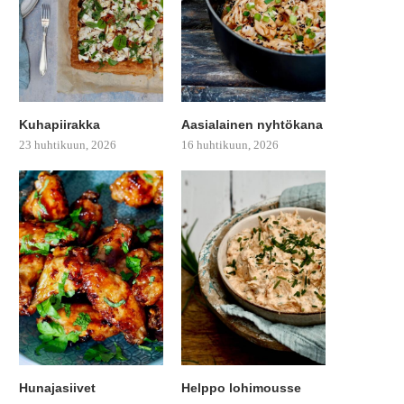
Kuhapiirakka
Aasialainen nyhtökana
23 huhtikuun, 2026
16 huhtikuun, 2026
Hunajasiivet
Helppo lohimousse