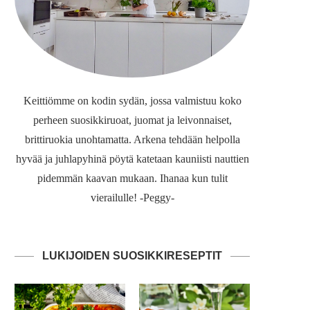
Keittiömme on kodin sydän, jossa valmistuu koko
perheen suosikkiruoat, juomat ja leivonnaiset,
brittiruokia unohtamatta. Arkena tehdään helpolla
hyvää ja juhlapyhinä pöytä katetaan kauniisti nauttien
pidemmän kaavan mukaan. Ihanaa kun tulit
vierailulle! -Peggy-
LUKIJOIDEN SUOSIKKIRESEPTIT