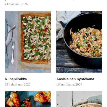
4 kesäkuun, 2026
Kuhapiirakka
Aasialainen nyhtökana
23 huhtikuun, 2026
16 huhtikuun, 2026