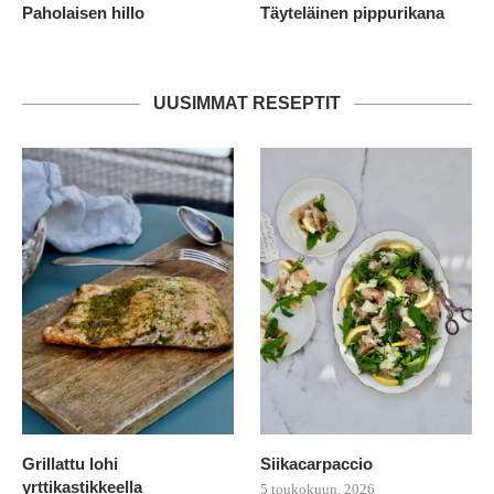
Paholaisen hillo
Täyteläinen pippurikana
UUSIMMAT RESEPTIT
Grillattu lohi
Siikacarpaccio
yrttikastikkeella
5 toukokuun, 2026