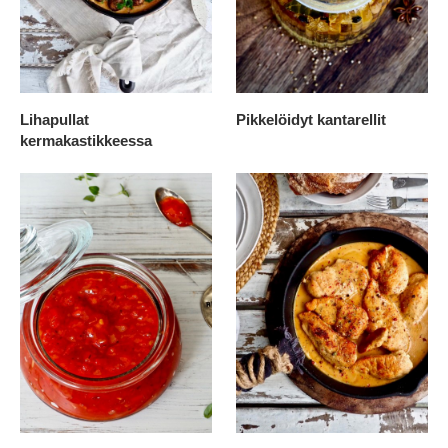
Lihapullat
Pikkelöidyt kantarellit
kermakastikkeessa