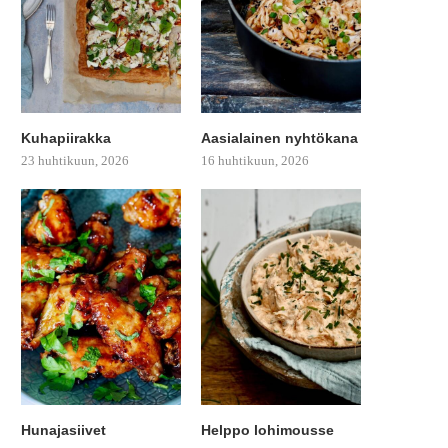
Kuhapiirakka
Aasialainen nyhtökana
23 huhtikuun, 2026
16 huhtikuun, 2026
Hunajasiivet
Helppo lohimousse