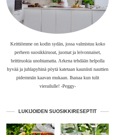
Keittiömme on kodin sydän, jossa valmistuu koko
perheen suosikkiruoat, juomat ja leivonnaiset,
brittiruokia unohtamatta. Arkena tehdään helpolla
hyvää ja juhlapyhinä pöytä katetaan kauniisti nauttien
pidemmän kaavan mukaan. Ihanaa kun tulit
vierailulle! -Peggy-
LUKIJOIDEN SUOSIKKIRESEPTIT