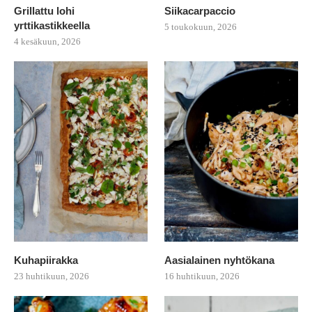
Grillattu lohi
Siikacarpaccio
yrttikastikkeella
5 toukokuun, 2026
4 kesäkuun, 2026
Kuhapiirakka
Aasialainen nyhtökana
23 huhtikuun, 2026
16 huhtikuun, 2026