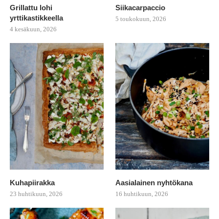
Grillattu lohi
Siikacarpaccio
yrttikastikkeella
5 toukokuun, 2026
4 kesäkuun, 2026
Kuhapiirakka
Aasialainen nyhtökana
23 huhtikuun, 2026
16 huhtikuun, 2026