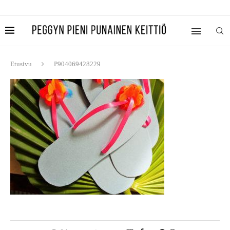
Etusivu
P904069428229