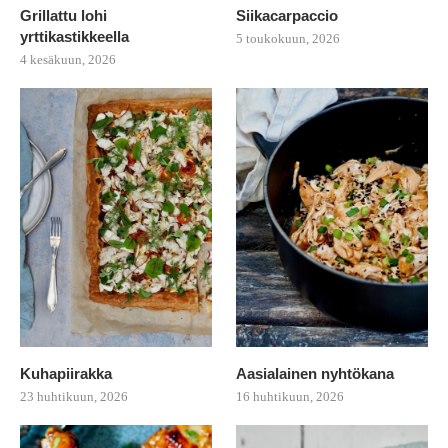
Grillattu lohi
Siikacarpaccio
yrttikastikkeella
5 toukokuun, 2026
4 kesäkuun, 2026
Kuhapiirakka
Aasialainen nyhtökana
23 huhtikuun, 2026
16 huhtikuun, 2026