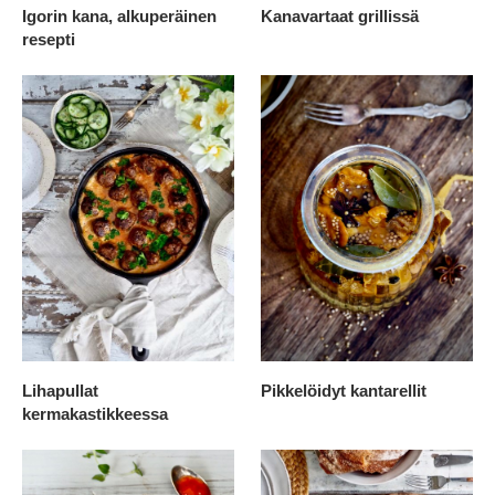
Igorin kana, alkuperäinen
Kanavartaat grillissä
resepti
Lihapullat
Pikkelöidyt kantarellit
kermakastikkeessa