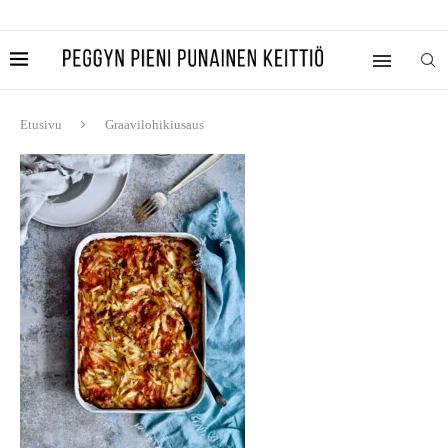
Etusivu
Graavilohikiusaus