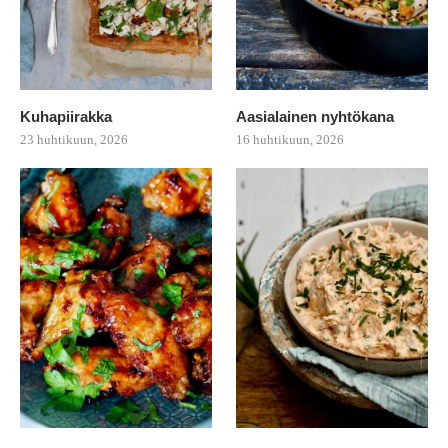
Kuhapiirakka
Aasialainen nyhtökana
23 huhtikuun, 2026
16 huhtikuun, 2026