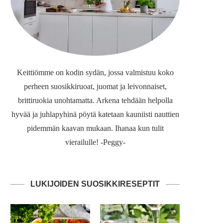
Keittiömme on kodin sydän, jossa valmistuu koko
perheen suosikkiruoat, juomat ja leivonnaiset,
brittiruokia unohtamatta. Arkena tehdään helpolla
hyvää ja juhlapyhinä pöytä katetaan kauniisti nauttien
pidemmän kaavan mukaan. Ihanaa kun tulit
vierailulle! -Peggy-
LUKIJOIDEN SUOSIKKIRESEPTIT