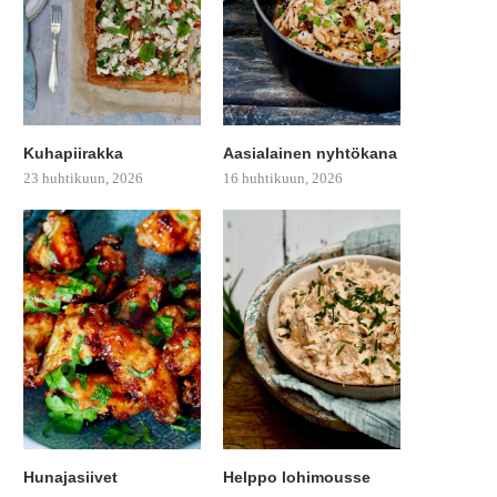
Kuhapiirakka
Aasialainen nyhtökana
23 huhtikuun, 2026
16 huhtikuun, 2026
Hunajasiivet
Helppo lohimousse