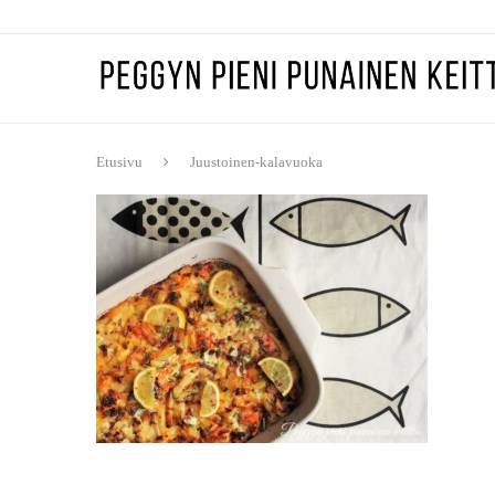
Etusivu
Juustoinen-kalavuoka