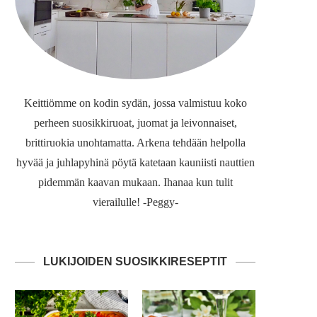
Keittiömme on kodin sydän, jossa valmistuu koko
perheen suosikkiruoat, juomat ja leivonnaiset,
brittiruokia unohtamatta. Arkena tehdään helpolla
hyvää ja juhlapyhinä pöytä katetaan kauniisti nauttien
pidemmän kaavan mukaan. Ihanaa kun tulit
vierailulle! -Peggy-
LUKIJOIDEN SUOSIKKIRESEPTIT