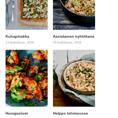
Kuhapiirakka
Aasialainen nyhtökana
23 huhtikuun, 2026
16 huhtikuun, 2026
Hunajasiivet
Helppo lohimousse