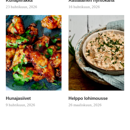
Kuhapiirakka
Aasialainen nyhtökana
23 huhtikuun, 2026
16 huhtikuun, 2026
Hunajasiivet
Helppo lohimousse
9 huhtikuun, 2026
26 maaliskuun, 2026