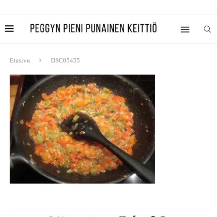
Etusivu
DSC05455