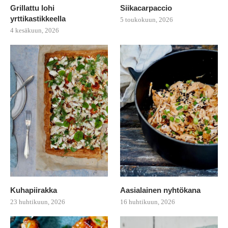
Grillattu lohi
Siikacarpaccio
yrttikastikkeella
5 toukokuun, 2026
4 kesäkuun, 2026
Kuhapiirakka
Aasialainen nyhtökana
23 huhtikuun, 2026
16 huhtikuun, 2026