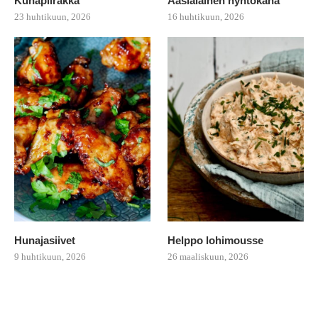
Kuhapiirakka
Aasialainen nyhtökana
23 huhtikuun, 2026
16 huhtikuun, 2026
Hunajasiivet
Helppo lohimousse
9 huhtikuun, 2026
26 maaliskuun, 2026