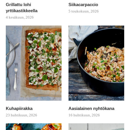
Grillattu lohi
Siikacarpaccio
yrttikastikkeella
5 toukokuun, 2026
4 kesäkuun, 2026
Kuhapiirakka
Aasialainen nyhtökana
23 huhtikuun, 2026
16 huhtikuun, 2026