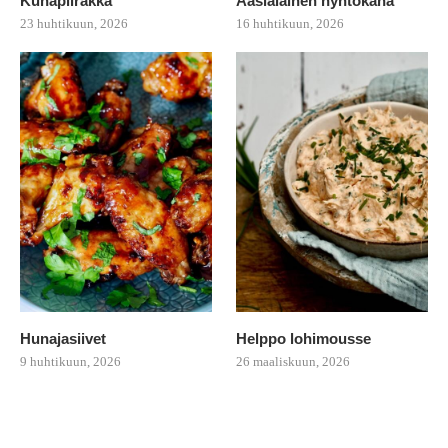
Kuhapiirakka
Aasialainen nyhtökana
23 huhtikuun, 2026
16 huhtikuun, 2026
Hunajasiivet
Helppo lohimousse
9 huhtikuun, 2026
26 maaliskuun, 2026