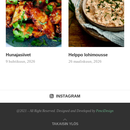
Hunajasiivet
Helppo lohimousse
9 huhtikuun, 2026
26 maaliskuun, 2026
INSTAGRAM
@2021 - All Right Reserved. Designed and Developed by
PenciDesign
TAKAISIN YLÖS