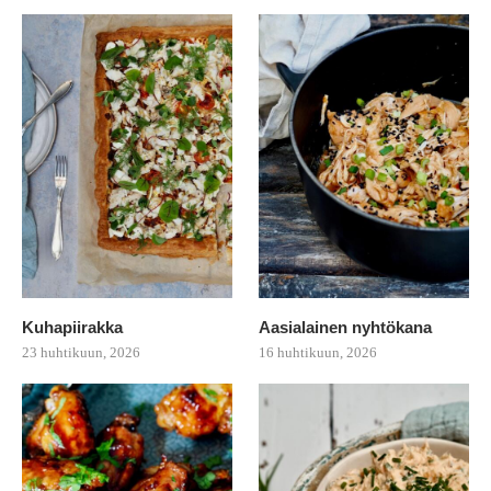
Kuhapiirakka
Aasialainen nyhtökana
23 huhtikuun, 2026
16 huhtikuun, 2026