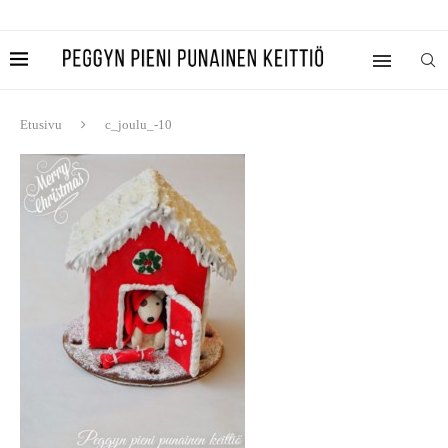
Etusivu
c_joulu_-10