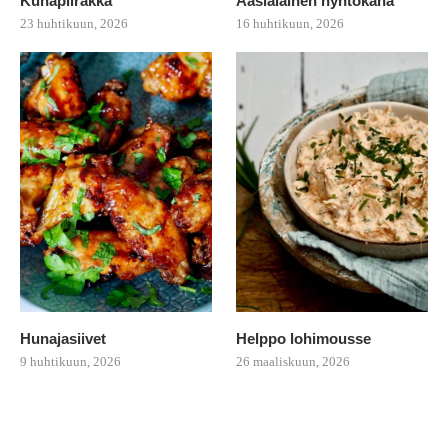
Kuhapiirakka
Aasialainen nyhtökana
23 huhtikuun, 2026
16 huhtikuun, 2026
Hunajasiivet
Helppo lohimousse
9 huhtikuun, 2026
26 maaliskuun, 2026