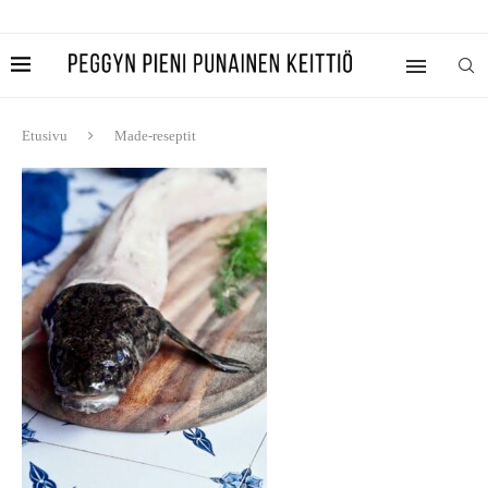
Etusivu
Made-reseptit