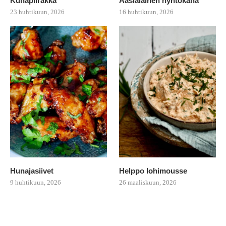
Kuhapiirakka
Aasialainen nyhtökana
23 huhtikuun, 2026
16 huhtikuun, 2026
Hunajasiivet
Helppo lohimousse
9 huhtikuun, 2026
26 maaliskuun, 2026