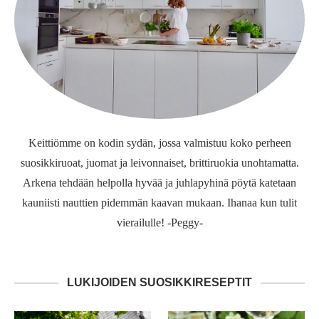
Keittiömme on kodin sydän, jossa valmistuu koko perheen
suosikkiruoat, juomat ja leivonnaiset, brittiruokia unohtamatta.
Arkena tehdään helpolla hyvää ja juhlapyhinä pöytä katetaan
kauniisti nauttien pidemmän kaavan mukaan. Ihanaa kun tulit
vierailulle! -Peggy-
LUKIJOIDEN SUOSIKKIRESEPTIT