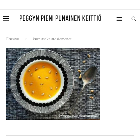
Etusivu
kurpitsakeittosiemenet