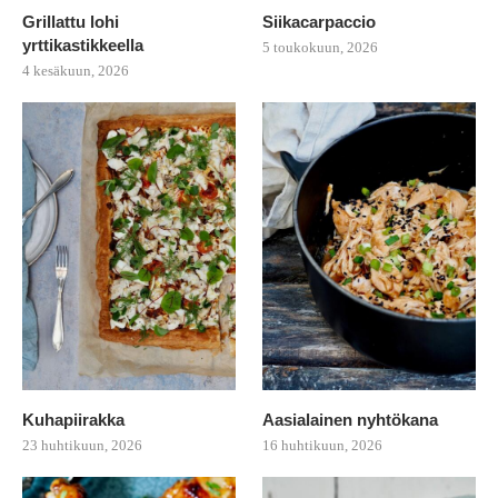
Grillattu lohi
Siikacarpaccio
yrttikastikkeella
5 toukokuun, 2026
4 kesäkuun, 2026
Kuhapiirakka
Aasialainen nyhtökana
23 huhtikuun, 2026
16 huhtikuun, 2026