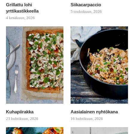
Grillattu lohi
Siikacarpaccio
yrttikastikkeella
5 toukokuun, 2026
4 kesäkuun, 2026
Kuhapiirakka
Aasialainen nyhtökana
23 huhtikuun, 2026
16 huhtikuun, 2026