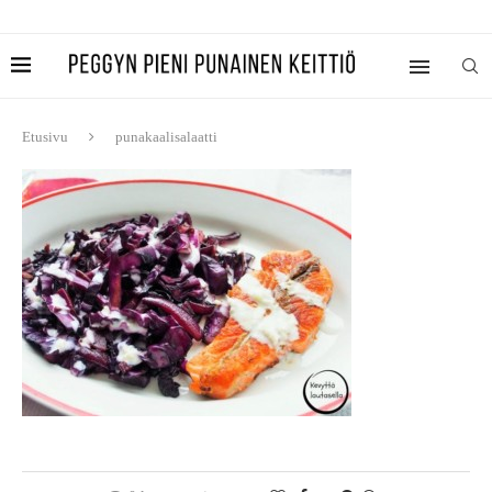
Etusivu
punakaalisalaatti