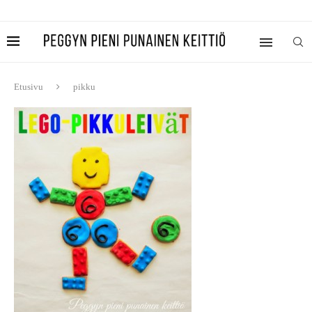
Etusivu
pikku