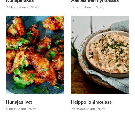
Kuhapiirakka
Aasialainen nyhtökana
23 huhtikuun, 2026
16 huhtikuun, 2026
Hunajasiivet
Helppo lohimousse
9 huhtikuun, 2026
26 maaliskuun, 2026