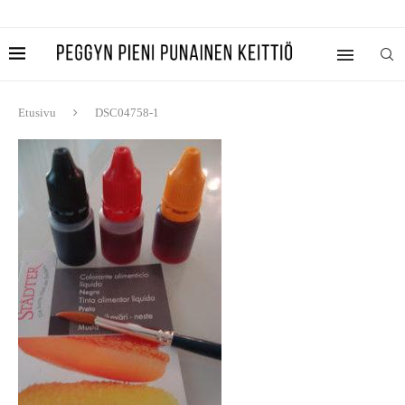
Etusivu
DSC04758-1