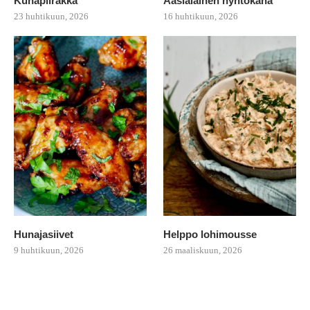
Kuhapiirakka
Aasialainen nyhtökana
23 huhtikuun, 2026
16 huhtikuun, 2026
Hunajasiivet
Helppo lohimousse
9 huhtikuun, 2026
26 maaliskuun, 2026