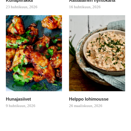
Kuhapiirakka
Aasialainen nyhtökana
23 huhtikuun, 2026
16 huhtikuun, 2026
Hunajasiivet
Helppo lohimousse
9 huhtikuun, 2026
26 maaliskuun, 2026