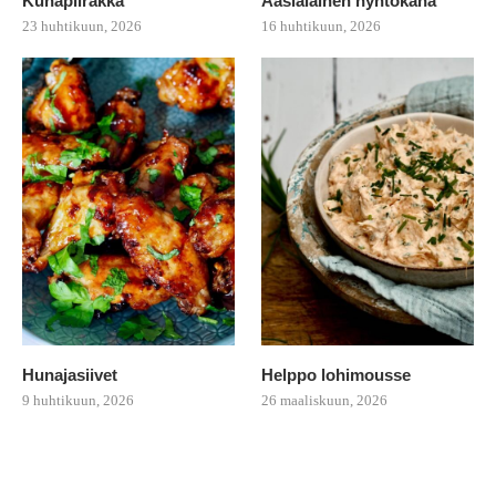
Kuhapiirakka
Aasialainen nyhtökana
23 huhtikuun, 2026
16 huhtikuun, 2026
Hunajasiivet
Helppo lohimousse
9 huhtikuun, 2026
26 maaliskuun, 2026