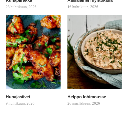
Kuhapiirakka
Aasialainen nyhtökana
23 huhtikuun, 2026
16 huhtikuun, 2026
Hunajasiivet
Helppo lohimousse
9 huhtikuun, 2026
26 maaliskuun, 2026