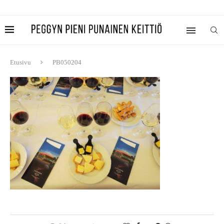
Etusivu
PB050204