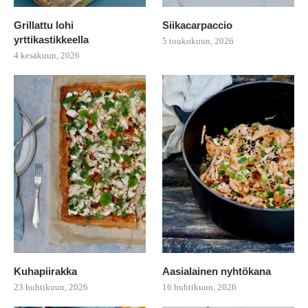
Grillattu lohi
Siikacarpaccio
yrttikastikkeella
5 toukokuun, 2026
4 kesäkuun, 2026
Kuhapiirakka
Aasialainen nyhtökana
23 huhtikuun, 2026
16 huhtikuun, 2026