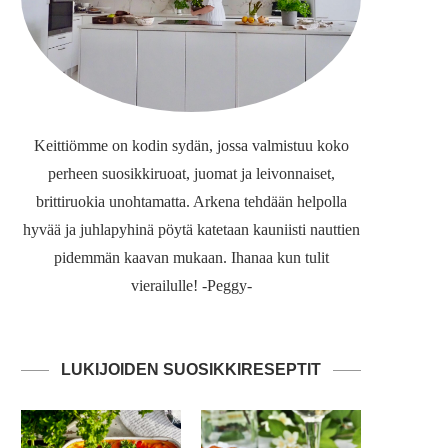
Keittiömme on kodin sydän, jossa valmistuu koko
perheen suosikkiruoat, juomat ja leivonnaiset,
brittiruokia unohtamatta. Arkena tehdään helpolla
hyvää ja juhlapyhinä pöytä katetaan kauniisti nauttien
pidemmän kaavan mukaan. Ihanaa kun tulit
vierailulle! -Peggy-
LUKIJOIDEN SUOSIKKIRESEPTIT