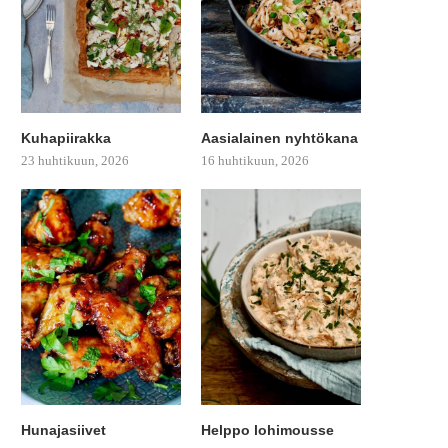
Kuhapiirakka
Aasialainen nyhtökana
23 huhtikuun, 2026
16 huhtikuun, 2026
Hunajasiivet
Helppo lohimousse