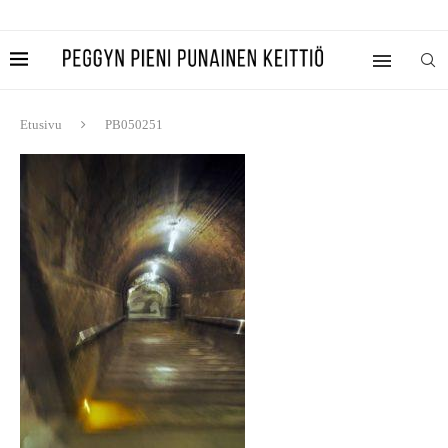
Etusivu
PB050251