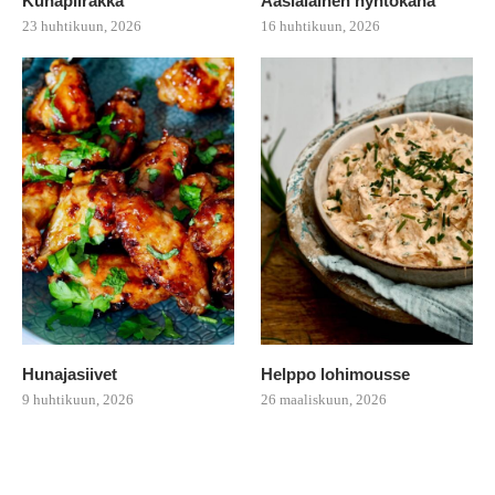
Kuhapiirakka
Aasialainen nyhtökana
23 huhtikuun, 2026
16 huhtikuun, 2026
Hunajasiivet
Helppo lohimousse
9 huhtikuun, 2026
26 maaliskuun, 2026