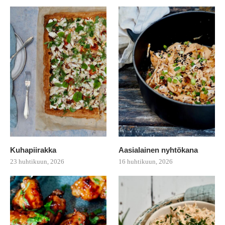
Kuhapiirakka
Aasialainen nyhtökana
23 huhtikuun, 2026
16 huhtikuun, 2026