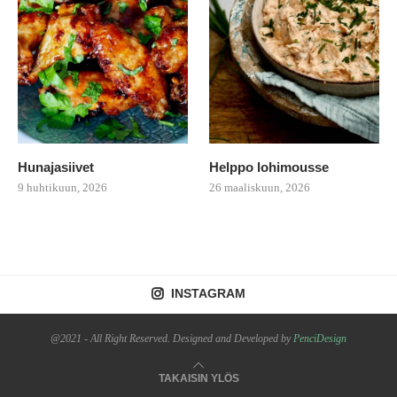
Hunajasiivet
Helppo lohimousse
9 huhtikuun, 2026
26 maaliskuun, 2026
INSTAGRAM
@2021 - All Right Reserved. Designed and Developed by
PenciDesign
TAKAISIN YLÖS