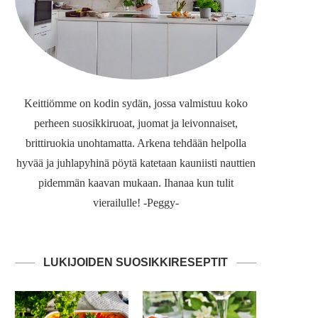
Keittiömme on kodin sydän, jossa valmistuu koko
perheen suosikkiruoat, juomat ja leivonnaiset,
brittiruokia unohtamatta. Arkena tehdään helpolla
hyvää ja juhlapyhinä pöytä katetaan kauniisti nauttien
pidemmän kaavan mukaan. Ihanaa kun tulit
vierailulle! -Peggy-
LUKIJOIDEN SUOSIKKIRESEPTIT