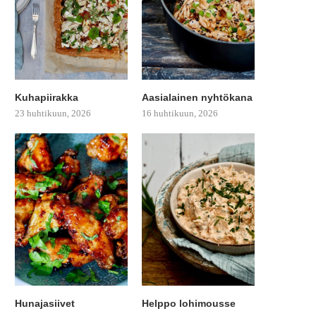
Kuhapiirakka
Aasialainen nyhtökana
23 huhtikuun, 2026
16 huhtikuun, 2026
Hunajasiivet
Helppo lohimousse