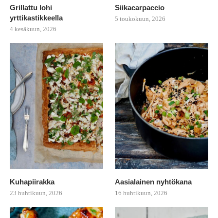
Grillattu lohi
Siikacarpaccio
yrttikastikkeella
5 toukokuun, 2026
4 kesäkuun, 2026
Kuhapiirakka
Aasialainen nyhtökana
23 huhtikuun, 2026
16 huhtikuun, 2026