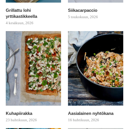
Grillattu lohi
Siikacarpaccio
yrttikastikkeella
5 toukokuun, 2026
4 kesäkuun, 2026
Kuhapiirakka
Aasialainen nyhtökana
23 huhtikuun, 2026
16 huhtikuun, 2026