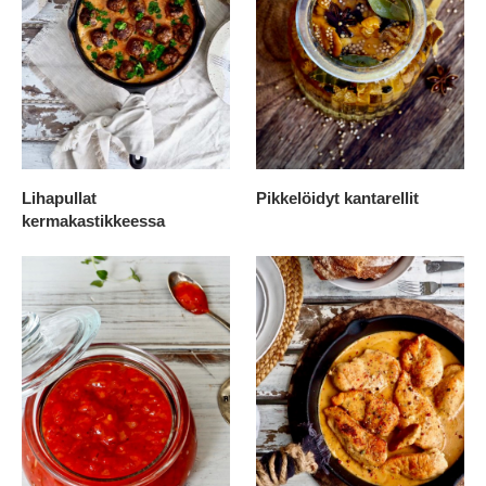
Lihapullat
Pikkelöidyt kantarellit
kermakastikkeessa