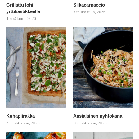
Grillattu lohi
Siikacarpaccio
yrttikastikkeella
5 toukokuun, 2026
4 kesäkuun, 2026
Kuhapiirakka
Aasialainen nyhtökana
23 huhtikuun, 2026
16 huhtikuun, 2026