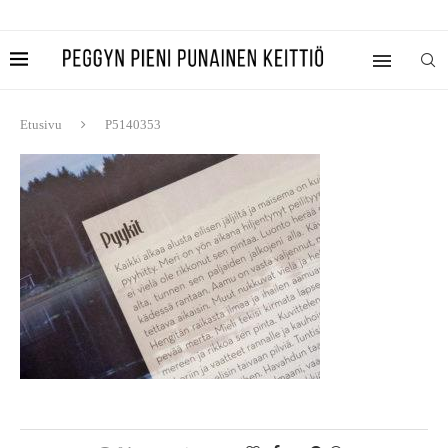
Etusivu
P5140353