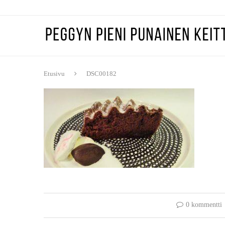
Etusivu
DSC00182
0 kommentti