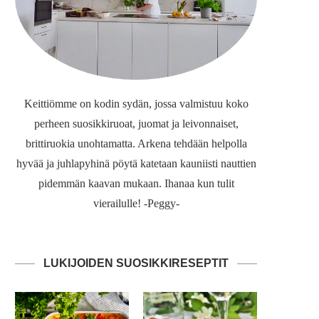
Keittiömme on kodin sydän, jossa valmistuu koko
perheen suosikkiruoat, juomat ja leivonnaiset,
brittiruokia unohtamatta. Arkena tehdään helpolla
hyvää ja juhlapyhinä pöytä katetaan kauniisti nauttien
pidemmän kaavan mukaan. Ihanaa kun tulit
vierailulle! -Peggy-
LUKIJOIDEN SUOSIKKIRESEPTIT