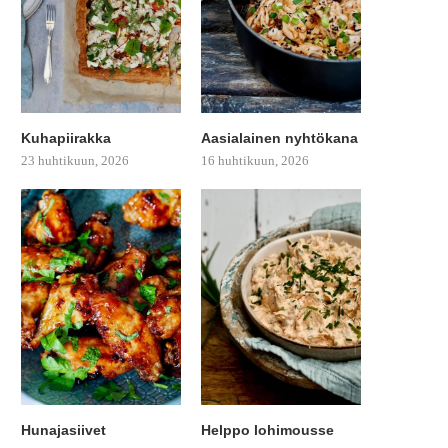
Kuhapiirakka
Aasialainen nyhtökana
23 huhtikuun, 2026
16 huhtikuun, 2026
Hunajasiivet
Helppo lohimousse