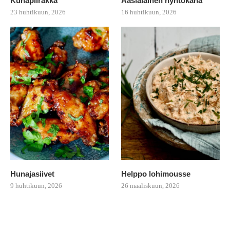
Kuhapiirakka
Aasialainen nyhtökana
23 huhtikuun, 2026
16 huhtikuun, 2026
Hunajasiivet
Helppo lohimousse
9 huhtikuun, 2026
26 maaliskuun, 2026