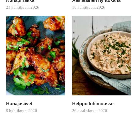
Kuhapiirakka
Aasialainen nyhtökana
23 huhtikuun, 2026
16 huhtikuun, 2026
Hunajasiivet
Helppo lohimousse
9 huhtikuun, 2026
26 maaliskuun, 2026