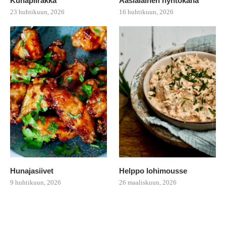
Kuhapiirakka
Aasialainen nyhtökana
23 huhtikuun, 2026
16 huhtikuun, 2026
Hunajasiivet
Helppo lohimousse
9 huhtikuun, 2026
26 maaliskuun, 2026