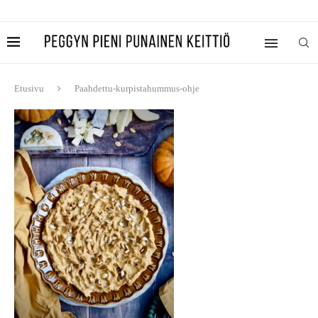
Etusivu
Paahdettu-kurpistahummus-ohje