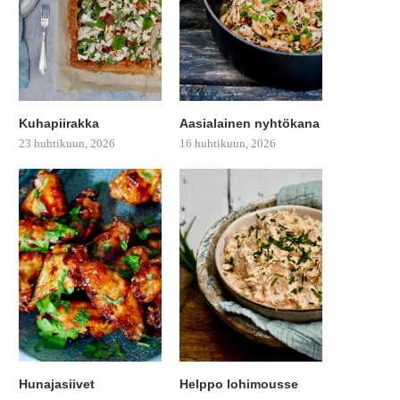
Kuhapiirakka
Aasialainen nyhtökana
23 huhtikuun, 2026
16 huhtikuun, 2026
Hunajasiivet
Helppo lohimousse