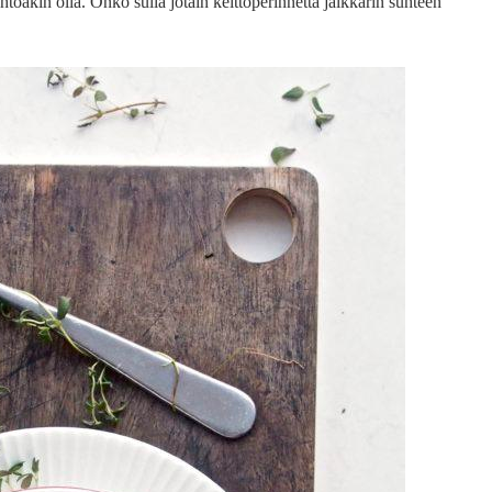
htoakin olla. Onko sulla jotain keittoperinnettä jälkkärin suhteen