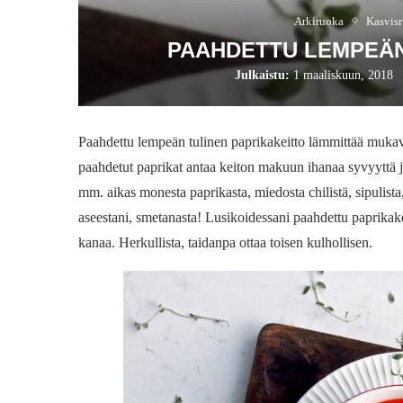
Arkiruoka
Kasvis
PAAHDETTU LEMPEÄN
Julkaistu:
1 maaliskuun, 2018
Paahdettu lempeän tulinen paprikakeitto lämmittää mukava
paahdetut paprikat antaa keiton makuun ihanaa syvyyttä j
mm. aikas monesta paprikasta, miedosta chilistä, sipulista,
aseestani, smetanasta! Lusikoidessani paahdettu paprikake
kanaa. Herkullista, taidanpa ottaa toisen kulhollisen.