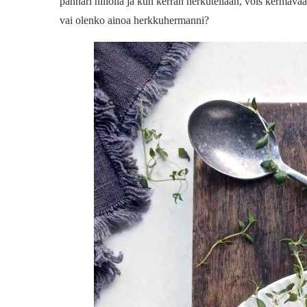
pannari hillolla ja kun kerran herkutellaan, vois kermavaa
vai olenko ainoa herkkuhermanni?