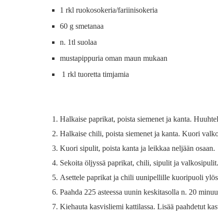
1 rkl ruokosokeria/fariinisokeria
60 g smetanaa
n. 1tl suolaa
mustapippuria oman maun mukaan
1 rkl tuoretta timjamia
Halkaise paprikat, poista siemenet ja kanta. Huuhtel
Halkaise chili, poista siemenet ja kanta. Kuori valko
Kuori sipulit, poista kanta ja leikkaa neljään osaan.
Sekoita öljyssä paprikat, chili, sipulit ja valkosipulit
Asettele paprikat ja chili uunipellille kuoripuoli ylösp
Paahda 225 asteessa uunin keskitasolla n. 20 minuut
Kiehauta kasvisliemi kattilassa. Lisää paahdetut ka