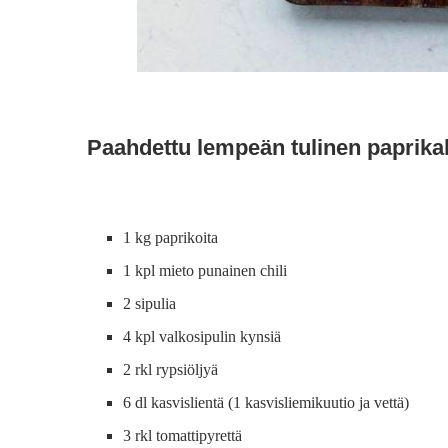
Paahdettu lempeän tulinen paprikak
1 kg paprikoita
1 kpl mieto punainen chili
2 sipulia
4 kpl valkosipulin kynsiä
2 rkl rypsiöljyä
6 dl kasvislientä (1 kasvisliemikuutio ja vettä)
3 rkl tomattipyrettä