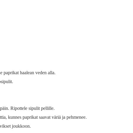
e paprikat haalean veden alla.
sipulit.
.
äin. Ripottele sipulit pellille.
tia, kunnes paprikat saavat väriä ja pehmenee.
svikset joukkoon.