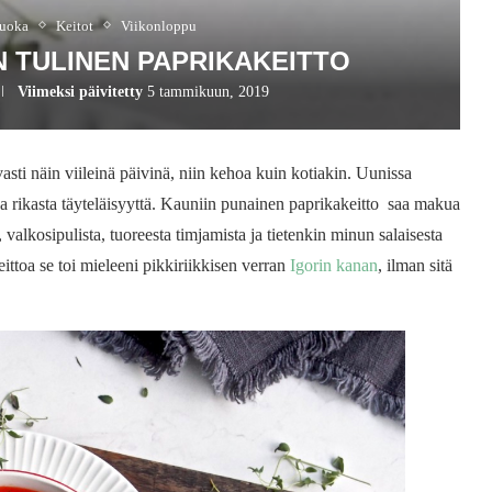
ruoka
Keitot
Viikonloppu
 TULINEN PAPRIKAKEITTO
Viimeksi päivitetty
5 tammikuun, 2019
sti näin viileinä päivinä, niin kehoa kuin kotiakin. Uunissa
a rikasta täyteläisyyttä. Kauniin punainen paprikakeitto saa makua
 valkosipulista, tuoreesta timjamista ja tietenkin minun salaisesta
ittoa se toi mieleeni pikkiriikkisen verran
Igorin kanan
, ilman sitä