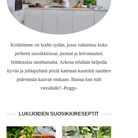
Keittiömme on kodin sydän, jossa valmistuu koko
perheen suosikkiruoat, juomat ja leivonnaiset,
brittiruokia unohtamatta. Arkena tehdään helpolla
hyvää ja juhlapyhinä pöytä katetaan kauniisti nauttien
pidemmän kaavan mukaan. Ihanaa kun tulit
vierailulle! -Peggy-
LUKIJOIDEN SUOSIKKIRESEPTIT