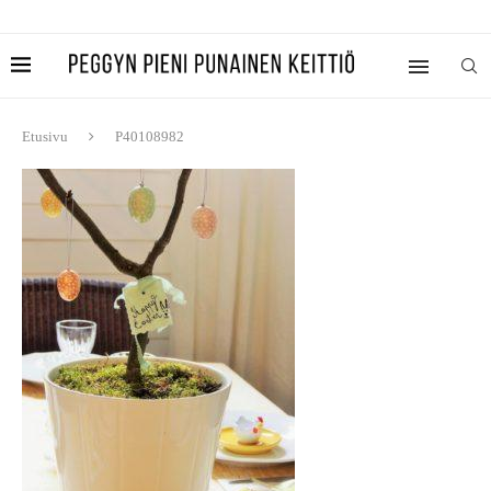
Etusivu
P40108982