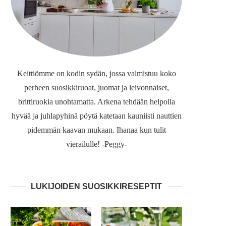
Keittiömme on kodin sydän, jossa valmistuu koko
perheen suosikkiruoat, juomat ja leivonnaiset,
brittiruokia unohtamatta. Arkena tehdään helpolla
hyvää ja juhlapyhinä pöytä katetaan kauniisti nauttien
pidemmän kaavan mukaan. Ihanaa kun tulit
vierailulle! -Peggy-
LUKIJOIDEN SUOSIKKIRESEPTIT