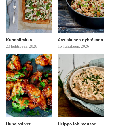
Kuhapiirakka
Aasialainen nyhtökana
23 huhtikuun, 2026
16 huhtikuun, 2026
Hunajasiivet
Helppo lohimousse