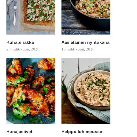
Kuhapiirakka
Aasialainen nyhtökana
23 huhtikuun, 2026
16 huhtikuun, 2026
Hunajasiivet
Helppo lohimousse