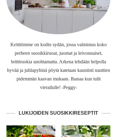
Keittiömme on kodin sydän, jossa valmistuu koko
perheen suosikkiruoat, juomat ja leivonnaiset,
brittiruokia unohtamatta. Arkena tehdään helpolla
hyvää ja juhlapyhinä pöytä katetaan kauniisti nauttien
pidemmän kaavan mukaan. Ihanaa kun tulit
vierailulle! -Peggy-
LUKIJOIDEN SUOSIKKIRESEPTIT