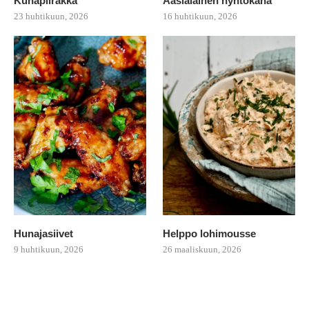
Kuhapiirakka
Aasialainen nyhtökana
23 huhtikuun, 2026
16 huhtikuun, 2026
Hunajasiivet
Helppo lohimousse
9 huhtikuun, 2026
26 maaliskuun, 2026