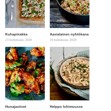
Kuhapiirakka
Aasialainen nyhtökana
23 huhtikuun, 2026
16 huhtikuun, 2026
Hunajasiivet
Helppo lohimousse