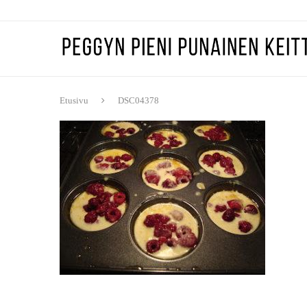
Etusivu
DSC04378