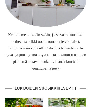
Keittiömme on kodin sydän, jossa valmistuu koko
perheen suosikkiruoat, juomat ja leivonnaiset,
brittiruokia unohtamatta. Arkena tehdään helpolla
hyvää ja juhlapyhinä pöytä katetaan kauniisti nauttien
pidemmän kaavan mukaan. Ihanaa kun tulit
vierailulle! -Peggy-
LUKIJOIDEN SUOSIKKIRESEPTIT