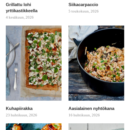
Grillattu lohi
Siikacarpaccio
yrttikastikkeella
5 toukokuun, 2026
4 kesäkuun, 2026
Kuhapiirakka
Aasialainen nyhtökana
23 huhtikuun, 2026
16 huhtikuun, 2026