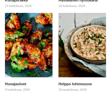
Kuhapiirakka
Aasialainen nyhtökana
23 huhtikuun, 2026
16 huhtikuun, 2026
Hunajasiivet
Helppo lohimousse
9 huhtikuun, 2026
26 maaliskuun, 2026