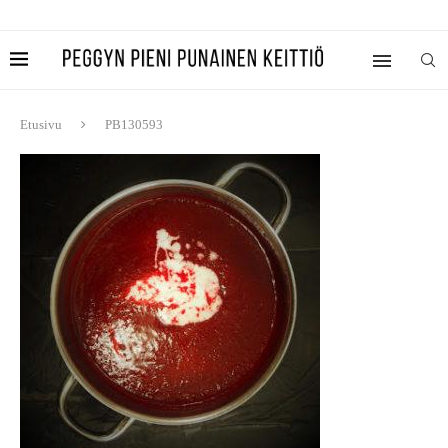
Etusivu
PB130593