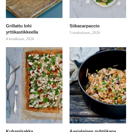
Grillattu lohi
Siikacarpaccio
yrttikastikkeella
5 toukokuun, 2026
4 kesäkuun, 2026
Kuhapiirakka
Aasialainen nyhtökana