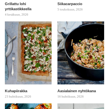
Grillattu lohi
Siikacarpaccio
yrttikastikkeella
5 toukokuun, 2026
4 kesäkuun, 2026
Kuhapiirakka
Aasialainen nyhtökana
23 huhtikuun, 2026
16 huhtikuun, 2026